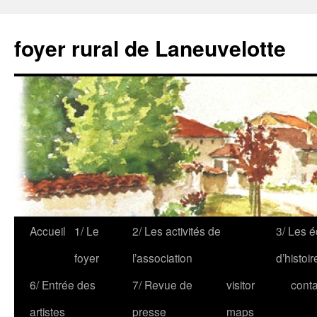
foyer rural de Laneuvelotte
Accueil
1/ Le
2/ Les activités de
3/ Les é
foyer
l’association
d’histoir
6/ Entrée des
7/ Revue de
visitor
conta
artistes
presse
maps