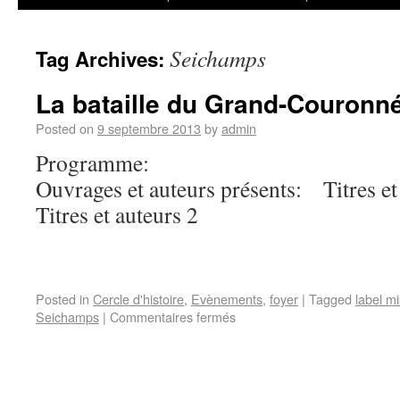
Seichamps
Tag Archives:
La bataille du Grand-Couronn
Posted on
9 septembre 2013
by
admin
Programme:
Ouvrages et auteurs présents: Titr
Titres et auteurs 2
Posted in
Cercle d'histoire
,
Evènements
,
foyer
|
Tagged
label m
Seichamps
|
Commentaires fermés