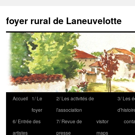
foyer rural de Laneuvelotte
Accueil
1/ Le
2/ Les activités de
3/ Les é
foyer
l’association
d’histoir
6/ Entrée des
7/ Revue de
visitor
conta
artistes
presse
maps