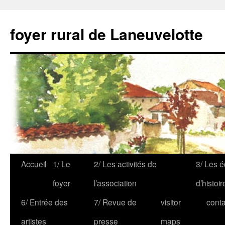
foyer rural de Laneuvelotte
Accueil
1/ Le
2/ Les activités de
3/ Les é
foyer
l’association
d’histoir
6/ Entrée des
7/ Revue de
visitor
conta
artistes
presse
maps