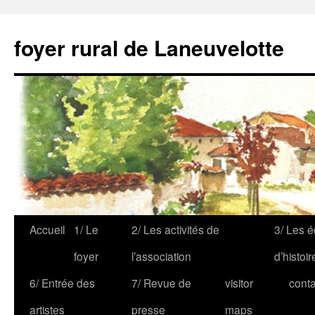
foyer rural de Laneuvelotte
Accueil
1/ Le
2/ Les activités de
3/ Les é
foyer
l’association
d’histoir
6/ Entrée des
7/ Revue de
visitor
conta
artistes
presse
maps