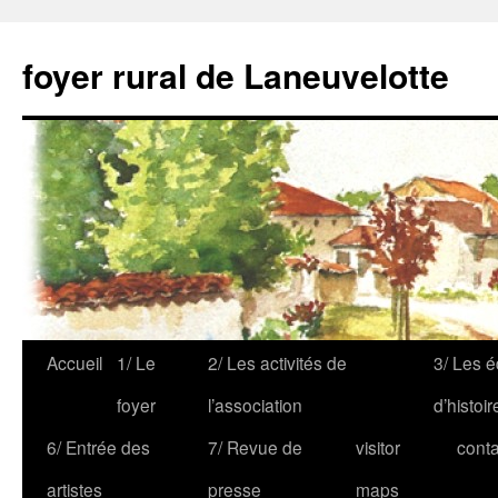
foyer rural de Laneuvelotte
Accueil
1/ Le
2/ Les activités de
3/ Les é
foyer
l’association
d’histoir
6/ Entrée des
7/ Revue de
visitor
conta
artistes
presse
maps