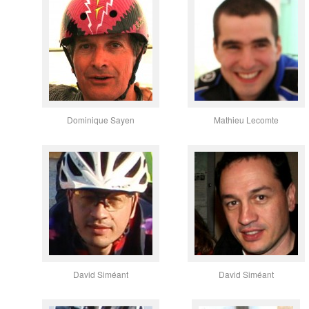
Dominique Sayen
Mathieu Lecomte
David Siméant
David Siméant