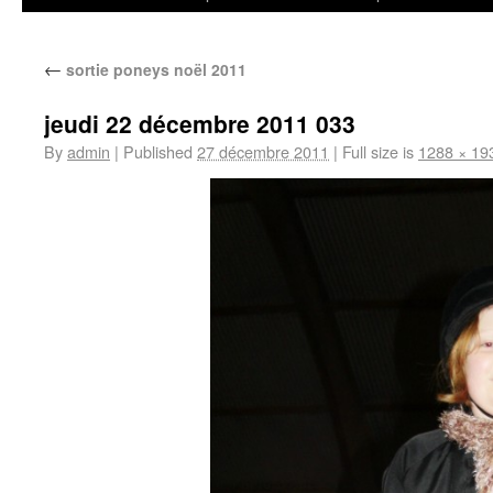
←
sortie poneys noël 2011
jeudi 22 décembre 2011 033
By
admin
|
Published
27 décembre 2011
|
Full size is
1288 × 19