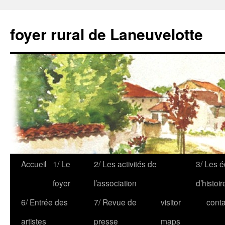
foyer rural de Laneuvelotte
Accueil
1/ Le
2/ Les activités de
3/ Les é
foyer
l’association
d’histoir
6/ Entrée des
7/ Revue de
visitor
conta
artistes
presse
maps