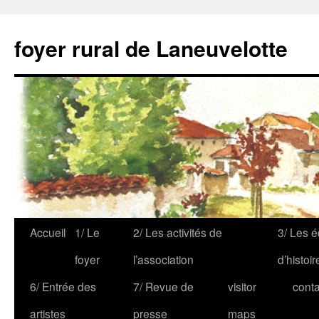
foyer rural de Laneuvelotte
Accueil
1/ Le
2/ Les activités de
3/ Les é
foyer
l’association
d’histoir
6/ Entrée des
7/ Revue de
visitor
conta
artistes
presse
maps