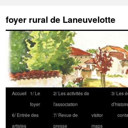
foyer rural de Laneuvelotte
Accueil
1/ Le
2/ Les activités de
3/ Les é
foyer
l’association
d’histoir
6/ Entrée des
7/ Revue de
visitor
conta
artistes
presse
maps