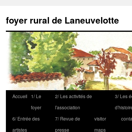
foyer rural de Laneuvelotte
Accueil
1/ Le
2/ Les activités de
3/ Les é
foyer
l’association
d’histoir
6/ Entrée des
7/ Revue de
visitor
conta
artistes
presse
maps