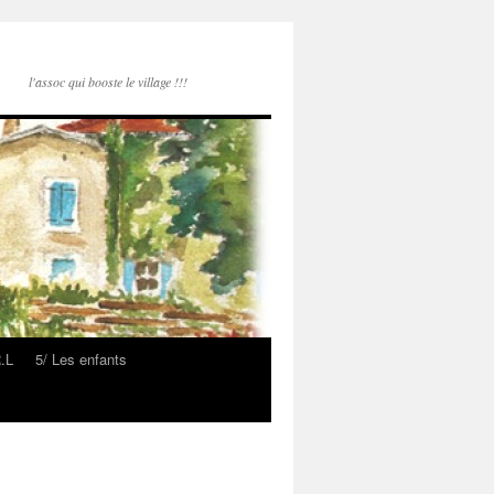
l'assoc qui booste le village !!!
R.L
5/ Les enfants