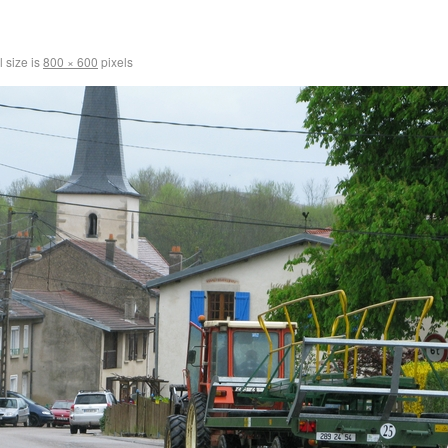
l size is
800 × 600
pixels