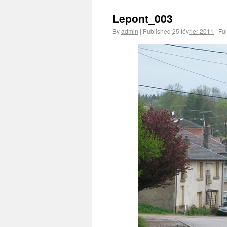
Lepont_003
By
admin
|
Published
25 février 2011
|
Ful