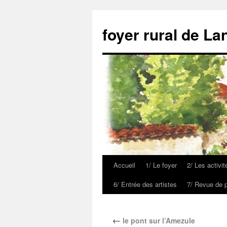
foyer rural de La
Accueil
1/ Le foyer
2/ Les activit
6/ Entrée des artistes
7/ Revue de 
←
le pont sur l’Amezule