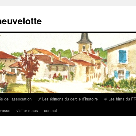
neuvelotte
és de l’association
3/ Les éditions du cercle d’histoire
4/ Les films du F
presse
visitor maps
contact