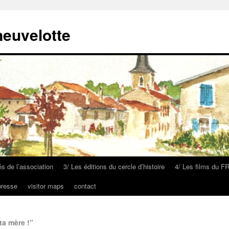
neuvelotte
és de l’association
3/ Les éditions du cercle d’histoire
4/ Les films du F
presse
visitor maps
contact
ta mère !”