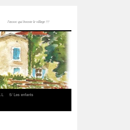
l'assoc qui booste le village !!!
R.L
5/ Les enfants