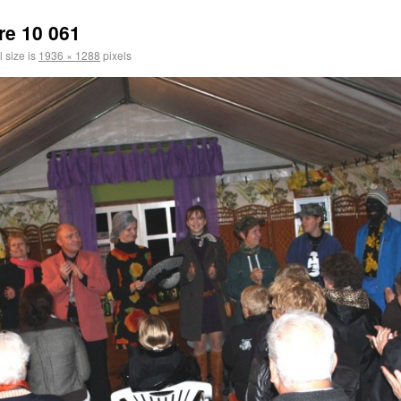
e 10 061
l size is
1936 × 1288
pixels