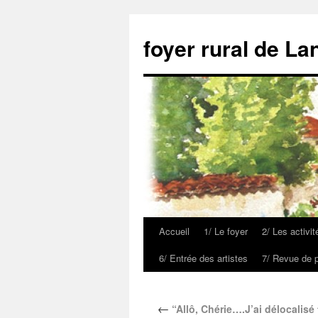
foyer rural de La
Accueil
1/ Le foyer
2/ Les activit
6/ Entrée des artistes
7/ Revue de 
←
“Allô, Chérie….J’ai délocalisé 