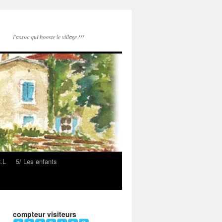
l'assoc qui booste le village !!!
R.L
5/ Les enfants
compteur visiteurs