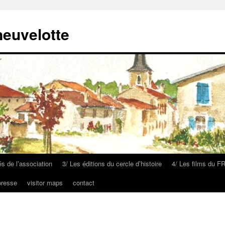
neuvelotte
és de l’association
3/ Les éditions du cercle d’histoire
4/ Les films du F
presse
visitor maps
contact