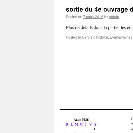
sortie du 4e ouvrage 
Posted on
7 mars 2016
by
admin
Plus de détails dans la partie: les éd
Posted in
Cercle d'histoire
,
Evènements
|