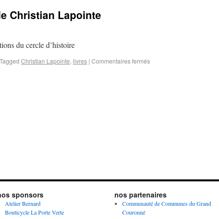
de Christian Lapointe
itions du cercle d’histoire
Tagged
Christian Lapointe
,
livres
|
Commentaires fermés
nos sponsors
nos partenaires
Atelier Bernard
Communauté de Communes du Grand
Bouticycle La Porte Verte
Couronné