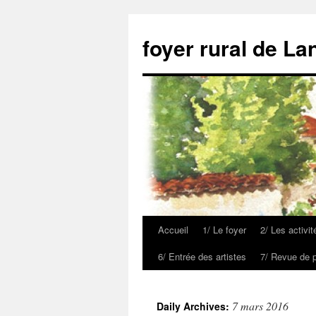
foyer rural de La
Accueil
1/ Le foyer
2/ Les activit
6/ Entrée des artistes
7/ Revue de 
7 mars 2016
Daily Archives: