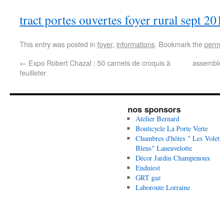
tract portes ouvertes foyer rural sept 20
This entry was posted in
foyer
,
informations
. Bookmark the
perm
←
Expo Robert Chazal : 50 carnets de croquis à
assemblé
feuilleter
nos sponsors
Atelier Bernard
Bouticycle La Porte Verte
Chambres d'hôtes " Les Volet
Bleus" Laneuvelotte
Décor Jardin Champenoux
Enduiest
GRT gaz
Laboroute Lorraine