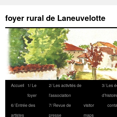
foyer rural de Laneuvelotte
Accueil
1/ Le
2/ Les activités de
3/ Les é
foyer
l’association
d’histoir
6/ Entrée des
7/ Revue de
visitor
conta
artistes
presse
maps