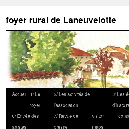
foyer rural de Laneuvelotte
Accueil
1/ Le
2/ Les activités de
3/ Les é
foyer
l’association
d’histoir
6/ Entrée des
7/ Revue de
visitor
conta
artistes
presse
maps