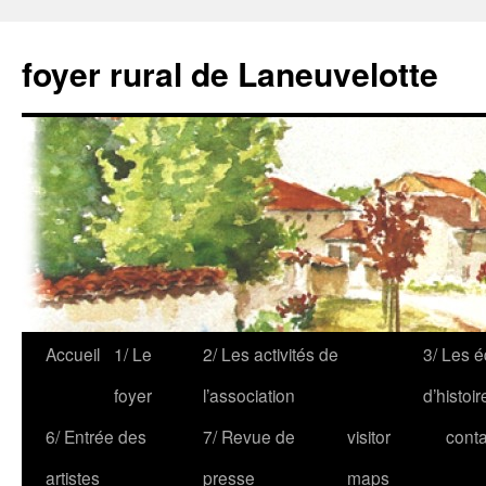
foyer rural de Laneuvelotte
Accueil
1/ Le
2/ Les activités de
3/ Les é
foyer
l’association
d’histoir
6/ Entrée des
7/ Revue de
visitor
conta
artistes
presse
maps