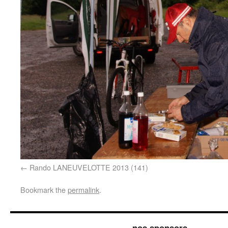
Rando LANEUVELOTTE 2013 (141)
Bookmark the
permalink
.
nos sponsors