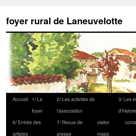
foyer rural de Laneuvelotte
Accueil
1/ Le
2/ Les activités de
3/ Les é
foyer
l’association
d’histoir
6/ Entrée des
7/ Revue de
visitor
conta
artistes
presse
maps