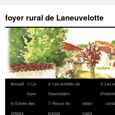
foyer rural de Laneuvelotte
Accueil
1/ Le
2/ Les activités de
3/ Les é
foyer
l’association
d’histoir
6/ Entrée des
7/ Revue de
visitor
conta
artistes
presse
maps