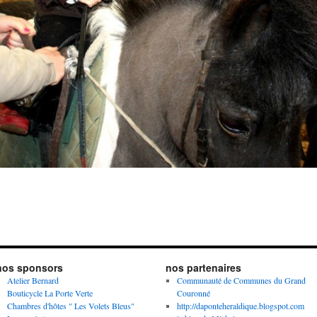
nos sponsors
nos partenaires
Atelier Bernard
Communauté de Communes du Grand
Bouticycle La Porte Verte
Couronné
Chambres d'hôtes " Les Volets Bleus"
http://daponteheraldique.blogspot.com