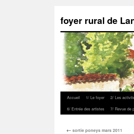
foyer rural de La
Accueil
1/ Le foyer
2/ Les activit
6/ Entrée des artistes
7/ Revue de 
←
sortie poneys mars 2011