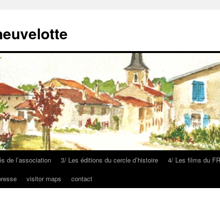
neuvelotte
és de l’association
3/ Les éditions du cercle d’histoire
4/ Les films du F
presse
visitor maps
contact