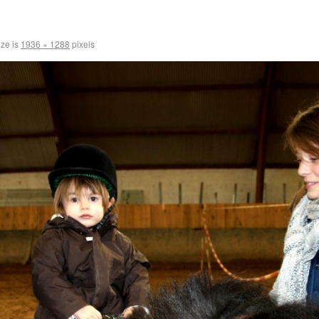
ize is
1936 × 1288
pixels