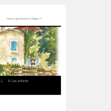
l'assoc qui booste le village !!!
R.L
5/ Les enfants