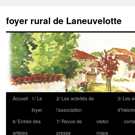
foyer rural de Laneuvelotte
Accueil
1/ Le
2/ Les activités de
3/ Les é
foyer
l’association
d’histoir
6/ Entrée des
7/ Revue de
visitor
conta
artistes
presse
maps