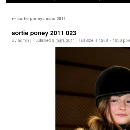
←
sortie poneys mars 2011
sortie poney 2011 023
By
admin
|
Published
9 mars 2011
|
Full size is
1288 × 1936
pixe