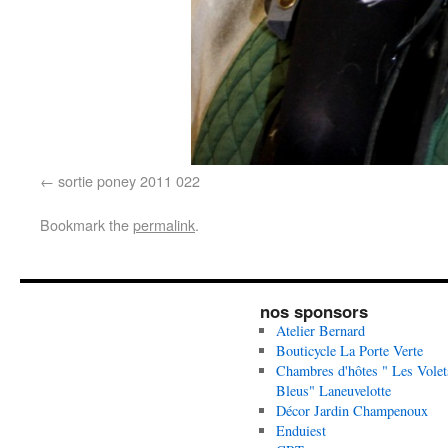
sortie poney 2011 022
Bookmark the
permalink
.
nos sponsors
Atelier Bernard
Bouticycle La Porte Verte
Chambres d'hôtes " Les Volet
Bleus" Laneuvelotte
Décor Jardin Champenoux
Enduiest