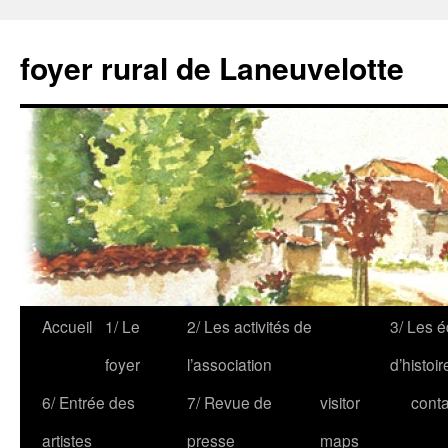
foyer rural de Laneuvelotte
Accueil
1/ Le
2/ Les activités de
3/ Les é
foyer
l’association
d’histoir
6/ Entrée des
7/ Revue de
visitor
conta
artistes
presse
maps