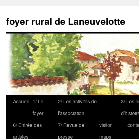
foyer rural de Laneuvelotte
Accueil
1/ Le
2/ Les activités de
3/ Les é
foyer
l’association
d’histoir
6/ Entrée des
7/ Revue de
visitor
conta
artistes
presse
maps