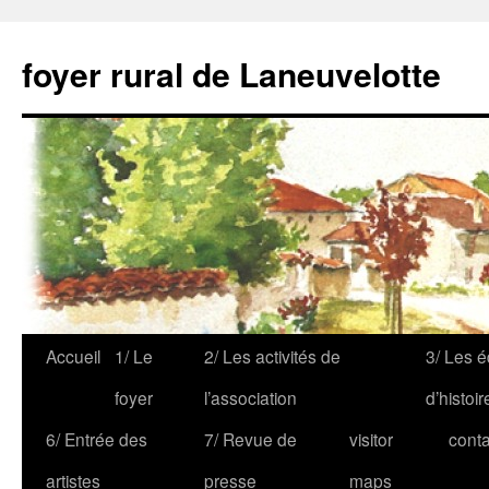
foyer rural de Laneuvelotte
Accueil
1/ Le
2/ Les activités de
3/ Les é
foyer
l’association
d’histoir
6/ Entrée des
7/ Revue de
visitor
conta
artistes
presse
maps